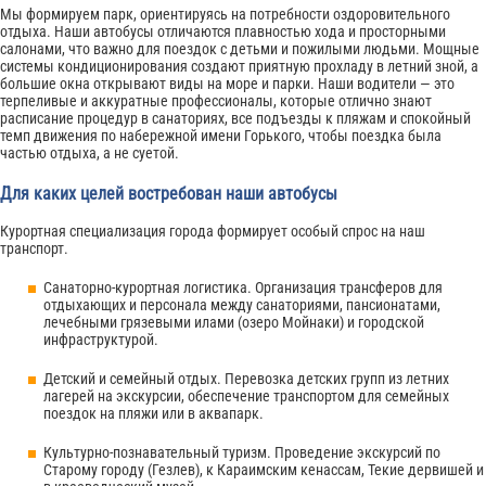
Мы формируем парк, ориентируясь на потребности оздоровительного
отдыха. Наши автобусы отличаются плавностью хода и просторными
салонами, что важно для поездок с детьми и пожилыми людьми. Мощные
системы кондиционирования создают приятную прохладу в летний зной, а
большие окна открывают виды на море и парки. Наши водители — это
терпеливые и аккуратные профессионалы, которые отлично знают
расписание процедур в санаториях, все подъезды к пляжам и спокойный
темп движения по набережной имени Горького, чтобы поездка была
частью отдыха, а не суетой.
Для каких целей востребован наши автобусы
Курортная специализация города формирует особый спрос на наш
транспорт.
Санаторно-курортная логистика. Организация трансферов для
отдыхающих и персонала между санаториями, пансионатами,
лечебными грязевыми илами (озеро Мойнаки) и городской
инфраструктурой.
Детский и семейный отдых. Перевозка детских групп из летних
лагерей на экскурсии, обеспечение транспортом для семейных
поездок на пляжи или в аквапарк.
Культурно-познавательный туризм. Проведение экскурсий по
Старому городу (Гезлев), к Караимским кенассам, Текие дервишей и