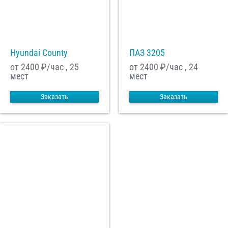
С
Политикой конфиденциальности
ознакомлен(а), даю согласие на
обработку моих Персональных данных
Hyundai County
ПАЗ 3205
Отправить заказ
от 2400
₽/час , 25
от 2400
₽/час , 24
мест
мест
Заказать
Заказать