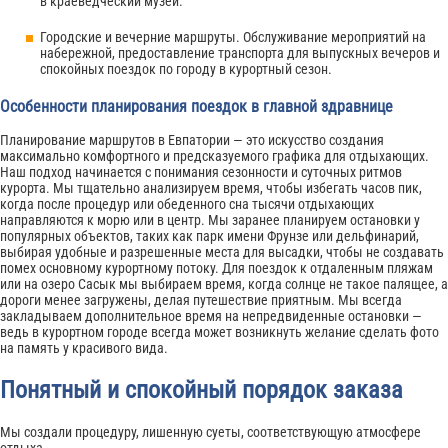
в краеведческий музей.
Городские и вечерние маршруты. Обслуживание мероприятий на
набережной, предоставление транспорта для выпускных вечеров и
спокойных поездок по городу в курортный сезон.
Особенности планирования поездок в главной здравнице
Планирование маршрутов в Евпатории — это искусство создания
максимально комфортного и предсказуемого графика для отдыхающих.
Наш подход начинается с понимания сезонности и суточных ритмов
курорта. Мы тщательно анализируем время, чтобы избегать часов пик,
когда после процедур или обеденного сна тысячи отдыхающих
направляются к морю или в центр. Мы заранее планируем остановки у
популярных объектов, таких как парк имени Фрунзе или дельфинарий,
выбирая удобные и разрешенные места для высадки, чтобы не создавать
помех основному курортному потоку. Для поездок к отдаленным пляжам
или на озеро Сасык мы выбираем время, когда солнце не такое палящее, а
дороги менее загружены, делая путешествие приятным. Мы всегда
закладываем дополнительное время на непредвиденные остановки —
ведь в курортном городе всегда может возникнуть желание сделать фото
на память у красивого вида.
Понятный и спокойный порядок заказа
Мы создали процедуру, лишенную суеты, соответствующую атмосфере