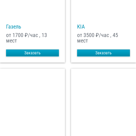
С
Политикой конфиденциальности
ознакомлен(а), даю согласие на
обработку моих Персональных данных
Газель
KIA
Отправить заказ
от 1700
₽/час , 13
от 3500
₽/час , 45
мест
мест
Заказать
Заказать