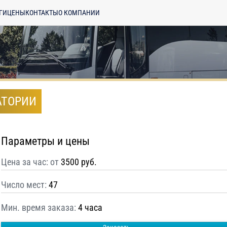
ГИ
ЦЕНЫ
КОНТАКТЫ
О КОМПАНИИ
АТОРИИ
Параметры и цены
Цена за час: от
3500 руб.
Число мест:
47
Мин. время заказа:
4 часа
енциальности
ознакомлен(а), даю
отку моих Персональных данных