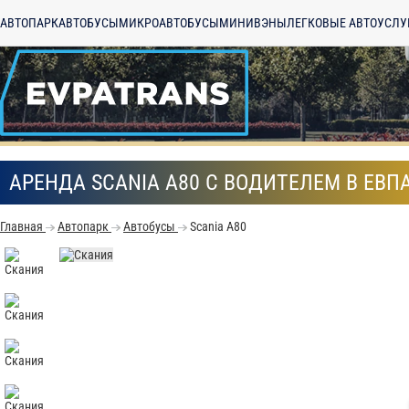
АВТОПАРК
АВТОБУСЫ
МИКРОАВТОБУСЫ
МИНИВЭНЫ
ЛЕГКОВЫЕ АВТО
УСЛУ
АРЕНДА SCANIA A80 С ВОДИТЕЛЕМ В ЕВП
Главная
Автопарк
Автобусы
Scania A80
С
Политикой конфид
согласие на обраб