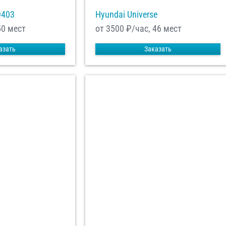
О403
Hyundai Universe
50 мест
от 3500
₽/час, 46 мест
азать
Заказать