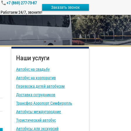
+7 (869) 277-73-87
Заказать звонок
Работаем 24/7, звоните!
Наши услуги
Автобус на свадьбу
Автобус на корпоратив
Перевозка детей автобусом
Доставка сотрудников
Трансфер Аэропорт Симферопль
Автобусы междугородние
Туристический автобус
Автобусы для экскурсий