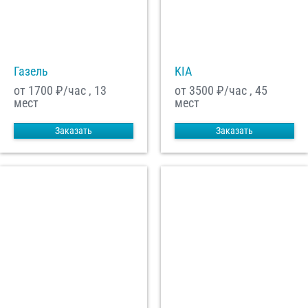
С
Политикой конфиденциальности
ознакомлен(а), даю согласие на
обработку моих Персональных данных
Газель
KIA
Отправить заказ
от 1700
₽/час , 13
от 3500
₽/час , 45
мест
мест
Заказать
Заказать