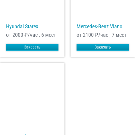
С
Политикой конфиденциальности
ознакомлен(а), даю согласие на
обработку моих Персональных данных
Hyundai Starex
Mercedes-Benz Viano
Отправить заказ
от 2000
₽/час , 6 мест
от 2100
₽/час , 7 мест
Заказать
Заказать