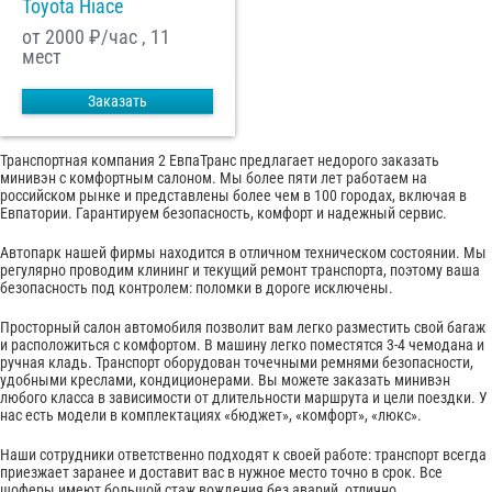
Toyota Hiace
от 2000
₽/час , 11
мест
Заказать
Транспортная компания 2 ЕвпаТранс предлагает недорого заказать
минивэн с комфортным салоном. Мы более пяти лет работаем на
российском рынке и представлены более чем в 100 городах, включая в
Евпатории. Гарантируем безопасность, комфорт и надежный сервис.
Автопарк нашей фирмы находится в отличном техническом состоянии. Мы
регулярно проводим клининг и текущий ремонт транспорта, поэтому ваша
безопасность под контролем: поломки в дороге исключены.
Просторный салон автомобиля позволит вам легко разместить свой багаж
и расположиться с комфортом. В машину легко поместятся 3-4 чемодана и
ручная кладь. Транспорт оборудован точечными ремнями безопасности,
удобными креслами, кондиционерами. Вы можете заказать минивэн
любого класса в зависимости от длительности маршрута и цели поездки. У
нас есть модели в комплектациях «бюджет», «комфорт», «люкс».
Наши сотрудники ответственно подходят к своей работе: транспорт всегда
приезжает заранее и доставит вас в нужное место точно в срок. Все
шоферы имеют большой стаж вождения без аварий, отлично