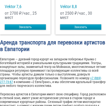
Vektor 7,6
Vektor 8,8
от 2700
₽/час , 25
от 2500
₽/час , 30
мест
мест
Заказать
Заказать
Аренда транспорта для перевозки артистов
в Евпатории
Евпатория — древний город-курорт на западном побережье Крыма с
богатейшей историей и уникальными культурными традициями. Театры,
концертные залы, знаменитый театр на Мойнаках, многочисленные летние
площадки регулярно принимают гастролирующие коллективы со всей
страны. Чтобы артисты думали только о выступлении, доверьте
организацию переездов профессионалам. Позвоните по номеру
+7 (869)
277-73-87
в компанию «2 ЕвпаТранс», и мы обеспечим идеальный трансфер
для любого творческого коллектива.
Перевозка артистов в Евпатории имеет свою специфику. Город расположен
в степной зоне, имеет узкие исторические улочки в старом городе и
современные курортные районы. Сезонный трафик летом многократно
возрастает, а климат с жарким сухим летом требует особого подхода к