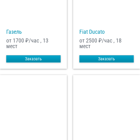
С
Политикой конфиденциальности
ознакомлен(а), даю согласие на
обработку моих Персональных данных
Газель
Fiat Ducato
Отправить заказ
от 1700
₽/час , 13
от 2500
₽/час , 18
мест
мест
Заказать
Заказать