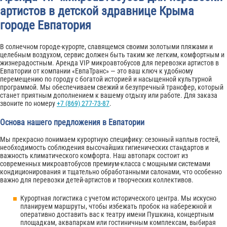
артистов в детской здравнице Крыма
городе Евпатория
В солнечном городе-курорте, славящемся своими золотыми пляжами и
целебным воздухом, сервис должен быть таким же легким, комфортным и
жизнерадостным. Аренда VIP микроавтобусов для перевозки артистов в
Евпатории от компании «ЕвпаТранс» — это ваш ключ к удобному
перемещению по городу с богатой историей и насыщенной культурной
программой. Мы обеспечиваем свежий и безупречный трансфер, который
станет приятным дополнением к вашему отдыху или работе. Для заказа
звоните по номеру
+7 (869) 277-73-87
.
Основа нашего предложения в Евпатории
Мы прекрасно понимаем курортную специфику: сезонный наплыв гостей,
необходимость соблюдения высочайших гигиенических стандартов и
важность климатического комфорта. Наш автопарк состоит из
современных микроавтобусов премиум-класса с мощными системами
кондиционирования и тщательно обработанными салонами, что особенно
важно для перевозки детей-артистов и творческих коллективов.
Курортная логистика с учетом исторического центра. Мы искусно
планируем маршруты, чтобы избежать пробок на набережной и
оперативно доставить вас к театру имени Пушкина, концертным
площадкам, аквапаркам или гостиничным комплексам, выбирая