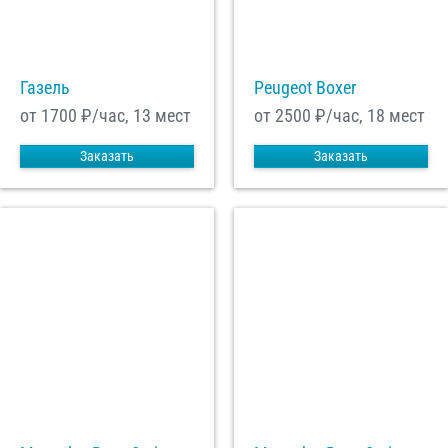
С
Политикой конфиденциальности
ознакомлен(а), даю согласие на
обработку моих Персональных данных
Газель
Peugeot Boxer
Отправить заказ
от 1700
₽/час, 13 мест
от 2500
₽/час, 18 мест
Заказать
Заказать