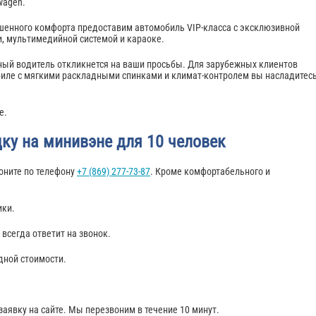
wagen.
ышенного комфорта предоставим автомобиль VIP-класса с эксклюзивной
, мультимедийной системой и караоке.
ный водитель откликнется на ваши просьбы. Для зарубежных клиентов
иле с мягкими раскладными спинками и климат-контролем вы насладитес
е.
ку на минивэне для 10 человек
воните по телефону
+7 (869) 277-73-87
. Кроме комфортабельного и
ики.
всегда ответит на звонок.
дной стоимости.
 заявку на сайте. Мы перезвоним в течение 10 минут.