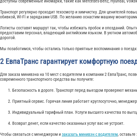
доступны современные иномарки, такие как Mercedes-Benz, Hyundai, Volks
Транспорт регулярно проходит техосмотр и химчистку. Для ценителей пов
обивкой, WI-FI и зарядками USB. По желанию оснастим машину мониторами
Логисты составят маршрут так, чтобы избежать пробок и опозданий. Опыт
предоставим персонал, владеющий английским языком. В уютном автомоб
дорогой.
Мы позаботимся, чтобы остались только приятные воспоминания о поездк
2 ЕвпаТранс гарантирует комфортную поезд
Для заказа минивэна на 10 мест с водителем в компании 2 ЕвпаТранс, поз
современного транспортного средства вы получите:
Безопасность в дороге. Транспорт перед выездом проверяют механ
Приятный сервис. Горячая линия работает круглосуточно, менеджер 
Индивидуальный тарифный план. Услуги высшего качества по выго
Возврат денег, если качество оказанных услуг вас не устроит.
Чтобы связаться с менеджером и
заказать минивэн с водителем
, оставьте