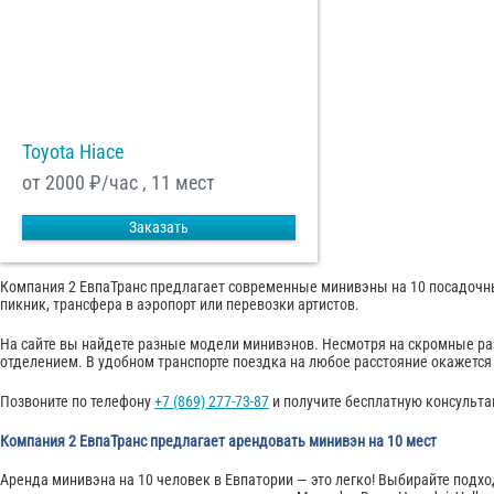
Отп
Toyota Hiace
от 2000
₽/час , 11 мест
Заказать
Компания 2 ЕвпаТранс предлагает современные минивэны на 10 посадочны
пикник, трансфера в аэропорт или перевозки артистов.
На сайте вы найдете разные модели минивэнов. Несмотря на скромные р
отделением. В удобном транспорте поездка на любое расстояние окажется 
Позвоните по телефону
+7 (869) 277-73-87
и получите бесплатную консульт
Компания 2 ЕвпаТранс предлагает арендовать минивэн на 10 мест
Аренда минивэна на 10 человек в Евпатории — это легко! Выбирайте подх