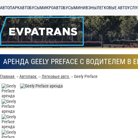
АВТОПАРК
АВТОБУСЫ
МИКРОАВТОБУСЫ
МИНИВЭНЫ
ЛЕГКОВЫЕ АВТО
УСЛУ
АРЕНДА GEELY PREFACE С ВОДИТЕЛЕМ В 
Главная
Автопарк
Легковые авто
Geely Preface
С
Политикой конфид
согласие на обраб