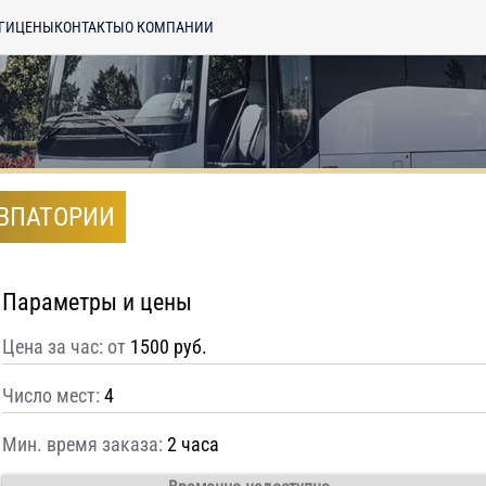
ГИ
ЦЕНЫ
КОНТАКТЫ
О КОМПАНИИ
ЕВПАТОРИИ
Параметры и цены
Цена за час: от
1500 руб.
Число мест:
4
Мин. время заказа:
2 часа
енциальности
ознакомлен(а), даю
отку моих Персональных данных