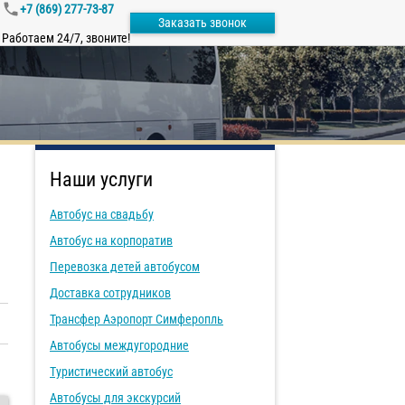
+7 (869) 277-73-87
Заказать звонок
Работаем 24/7, звоните!
Наши услуги
Автобус на свадьбу
Автобус на корпоратив
Перевозка детей автобусом
Доставка сотрудников
Трансфер Аэропорт Симферопль
Автобусы междугородние
Туристический автобус
Автобусы для экскурсий