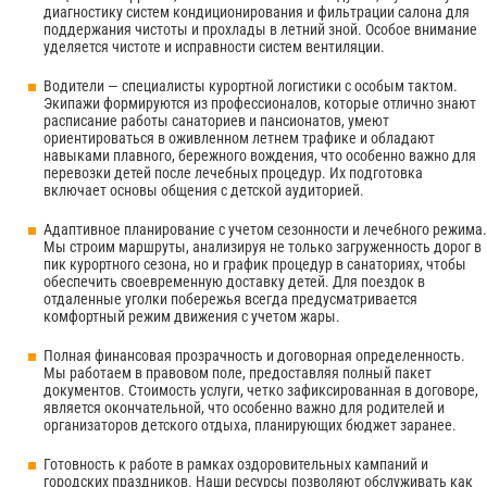
диагностику систем кондиционирования и фильтрации салона для
поддержания чистоты и прохлады в летний зной. Особое внимание
уделяется чистоте и исправности систем вентиляции.
Водители — специалисты курортной логистики с особым тактом.
Экипажи формируются из профессионалов, которые отлично знают
расписание работы санаториев и пансионатов, умеют
ориентироваться в оживленном летнем трафике и обладают
навыками плавного, бережного вождения, что особенно важно для
перевозки детей после лечебных процедур. Их подготовка
включает основы общения с детской аудиторией.
Адаптивное планирование с учетом сезонности и лечебного режима.
Мы строим маршруты, анализируя не только загруженность дорог в
пик курортного сезона, но и график процедур в санаториях, чтобы
обеспечить своевременную доставку детей. Для поездок в
отдаленные уголки побережья всегда предусматривается
комфортный режим движения с учетом жары.
Полная финансовая прозрачность и договорная определенность.
Мы работаем в правовом поле, предоставляя полный пакет
документов. Стоимость услуги, четко зафиксированная в договоре,
является окончательной, что особенно важно для родителей и
организаторов детского отдыха, планирующих бюджет заранее.
Готовность к работе в рамках оздоровительных кампаний и
городских праздников. Наши ресурсы позволяют обслуживать как