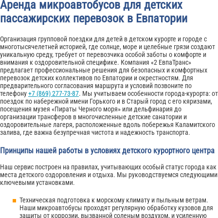
Аренда микроавтобусов для детских
пассажирских перевозок в Евпатории
Организация групповой поездки для детей в детском курорте и городе с
многотысячелетней историей, где солнце, море и целебные грязи создают
уникальную среду, требует от перевозчика особой заботы о комфорте и
внимания к оздоровительной специфике. Компания «2 ЕвпаТранс»
предлагает профессиональные решения для безопасных и комфортных
перевозок детских коллективов по Евпатории и окрестностям. Для
предварительного согласования маршрута и условий позвоните по
телефону
+7 (869) 277-73-87
. Мы учитываем особенности города-курорта: от
поездок по набережной имени Горького и в Старый город с его кяризами,
посещения музея «Пираты Черного моря» или дельфинария до
организации трансферов в многочисленные детские санатории и
оздоровительные лагеря, расположенные вдоль побережья Каламитского
залива, где важна безупречная чистота и надежность транспорта.
Принципы нашей работы в условиях детского курортного центра
Наш сервис построен на правилах, учитывающих особый статус города как
места детского оздоровления и отдыха. Мы руководствуемся следующими
ключевыми установками.
Техническая подготовка к морскому климату и пыльным ветрам.
Наши микроавтобусы проходят регулярную обработку кузовов для
защиты от коррозии, вызванной соленым воздухом, и усиленную