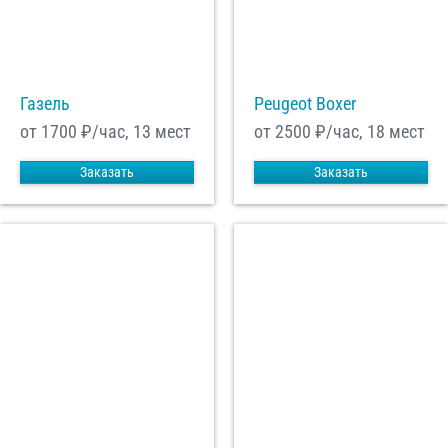
С
Политикой конфиденциальности
ознакомлен(а), даю согласие на
обработку моих Персональных данных
Газель
Peugeot Boxer
Отправить заказ
от 1700
₽/час, 13 мест
от 2500
₽/час, 18 мест
Заказать
Заказать