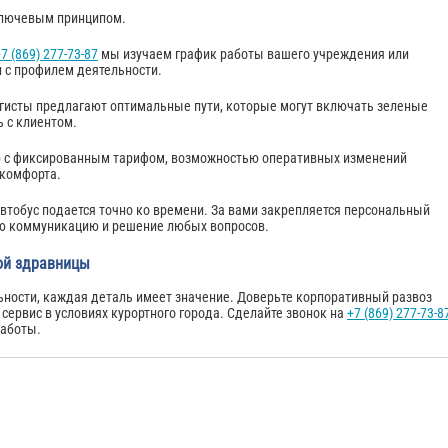
 ключевым принципом.
7 (869) 277-73-87
мы изучаем график работы вашего учреждения или
и с профилем деятельности.
огисты предлагают оптимальные пути, которые могут включать зеленые
 с клиентом.
р с фиксированным тарифом, возможностью оперативных изменений
 комфорта.
втобус подается точно ко времени. За вами закрепляется персональный
ую коммуникацию и решение любых вопросов.
ой здравницы
льности, каждая деталь имеет значение. Доверьте корпоративный развоз
сервис в условиях курортного города. Сделайте звонок на
+7 (869) 277-73-8
заботы.