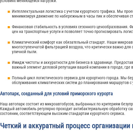
условиях меняющейся нагрузки.
Интеллектуальная логистика с учетом курортного трафика. Мы про
минимизируя движение по набережным в часы пик и обеспечивая ст
Финансовая стабильность в условиях сезонного ценообразования. 
цен на транспортные услуги и позволяет точно прогнозировать логи
Климатический комфорт как обязательный стандарт. Наши микро
многоступенчатой фильтрацией воздуха, что критически важно для
уличной пыли.
Имидж чистоты и аккуратности для бизнеса в здравнице. Предостав
важный элемент деловой репутации вашей компании в городе, где во
Полный цикл логистического сервиса для курортного города. Мы бер
обслуживания климатических систем до планирования маршрутов с 
Автопарк, созданный для условий приморского курорта
Наш автопарк состоит из микроавтобусов, выбранных по критериям безупр
Каждый автомобиль регулярно проходит антибактериальную обработку са
состоянии, соответствующем высоким стандартам курортного сервиса.
Четкий и аккуратный процесс организации