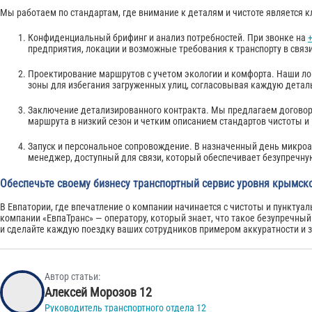
Мы работаем по стандартам, где внимание к деталям и чистоте является
Конфиденциальный брифинг и анализ потребностей. При звонке на
+
предприятия, локации и возможные требования к транспорту в связ
Проектирование маршрутов с учетом экологии и комфорта. Наши л
зоны для избегания загруженных улиц, согласовывая каждую деталь
Заключение детализированного контракта. Мы предлагаем догово
маршрута в низкий сезон и четким описанием стандартов чистоты и
Запуск и персональное сопровождение. В назначенный день микроа
менеджер, доступный для связи, который обеспечивает безупречн
Обеспечьте своему бизнесу транспортный сервис уровня крымск
В Евпатории, где впечатление о компании начинается с чистоты и пунктуа
компании «ЕвпаТранс» — оператору, который знает, что такое безупречный 
и сделайте каждую поездку ваших сотрудников примером аккуратности и 
Автор статьи:
Алексей Морозов 12
Руководитель транспортного отдела 12