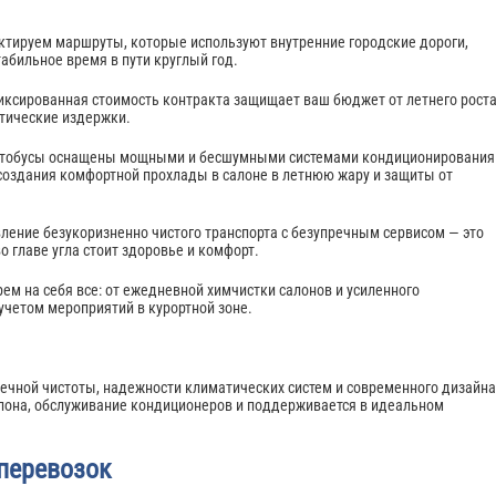
ектируем маршруты, которые используют внутренние городские дороги,
абильное время в пути круглый год.
Фиксированная стоимость контракта защищает ваш бюджет от летнего рост
стические издержки.
автобусы оснащены мощными и бесшумными системами кондиционирования
 создания комфортной прохлады в салоне в летнюю жару и защиты от
ление безукоризненно чистого транспорта с безупречным сервисом — это
 главе угла стоит здоровье и комфорт.
ем на себя все: от ежедневной химчистки салонов и усиленного
учетом мероприятий в курортной зоне.
ечной чистоты, надежности климатических систем и современного дизайна
лона, обслуживание кондиционеров и поддерживается в идеальном
 перевозок