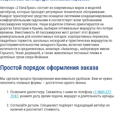
Автопарк «2 ЕвпаТранс» состоит из современных марок и моделей
автобусов, которые проходят регулярное техническое обслуживание.
Каждое транспортное средство оснащено системами кондиционирования,
комфортабельными сиденьями и соответствует всем требованиям
пассажирских перевозок. Наши водители отлично ориентируются на
дорогах Евпатории и Крыма, выбирая оптимальные маршруты без потери
времени. Вместимость 40 пассажирских мест делает этот формат
универсальным для коллективных поездок: корпоративных перевозок,
свадебных торжеств, школьных экскурсий и туристических маршрутов по
достопримечательностям западного Крыма, включая памятники
античности и средневековья, аквапарк «Акваленд», набережную имени
Горького, Текие дервишей, а также живописные песчаные пляжи и
целебные грязи озера Мойнаки.
Простой порядок оформления заказа
Мы сделали процесс бронирования максимально удобным. Вам не нужно
заполнять сложные формы — достаточно одного звонка.
Позвоните диспетчеру. Свяжитесь с нами по телефону
+7 (869) 277-
73-87
, укажите дату, время подачи, маршрут и длительность аренды.
Согласуйте детали. Специалист подберет подходящий автобус из
наличия и рассчитает стоимость.