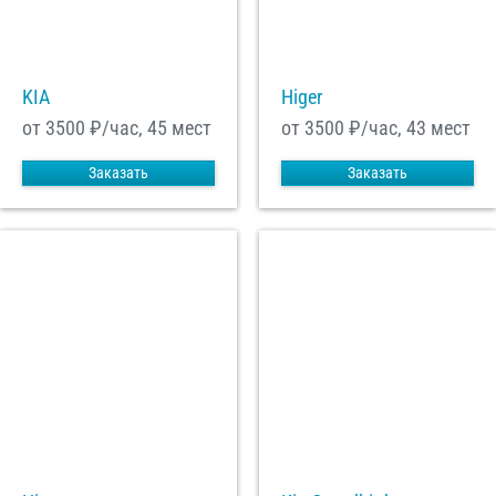
С
Политикой конфиденциальности
ознакомлен(а), даю согласие на
обработку моих Персональных данных
KIA
Higer
Отправить заказ
от 3500
₽/час, 45 мест
от 3500
₽/час, 43 мест
Заказать
Заказать