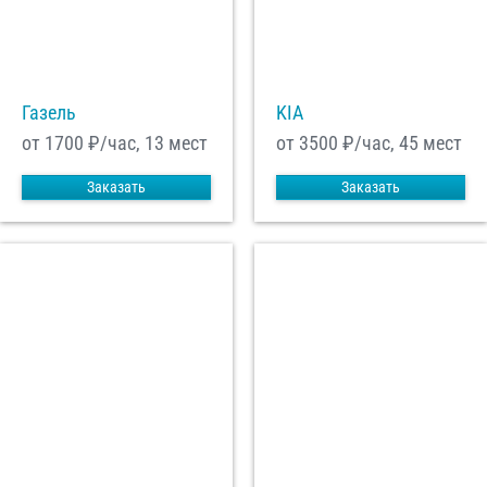
С
Политикой конфиденциальности
ознакомлен(а), даю согласие на
обработку моих Персональных данных
Газель
KIA
Отправить заказ
от 1700
₽/час, 13 мест
от 3500
₽/час, 45 мест
Заказать
Заказать