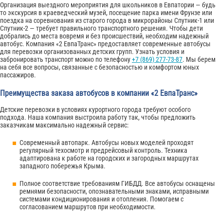
Организация выездного мероприятия для школьников в Евпатории — будь
то экскурсия в краеведческий музей, посещение парка имени Фрунзе или
поездка на соревнования из старого города в микрорайоны Спутник-1 или
Спутник-2 — требует правильного транспортного решения. Чтобы дети
добрались до места вовремя и без происшествий, необходим надежный
автобус. Компания «2 ЕвпаТранс» предоставляет современные автобусы
для перевозки организованных детских групп. Узнать условия и
забронировать транспорт можно по телефону
+7 (869) 277-73-87
. Мы берем
на себя все вопросы, связанные с безопасностью и комфортом юных
пассажиров.
Преимущества заказа автобусов в компании «2 ЕвпаТранс»
Детские перевозки в условиях курортного города требуют особого
подхода. Наша компания выстроила работу так, чтобы предложить
заказчикам максимально надежный сервис:
Современный автопарк. Автобусы новых моделей проходят
регулярный техосмотр и предрейсовый контроль. Техника
адаптирована к работе на городских и загородных маршрутах
западного побережья Крыма.
Полное соответствие требованиям ГИБДД. Все автобусы оснащены
ремнями безопасности, опознавательными знаками, исправными
системами кондиционирования и отопления. Помогаем с
согласованием маршрутов при необходимости.